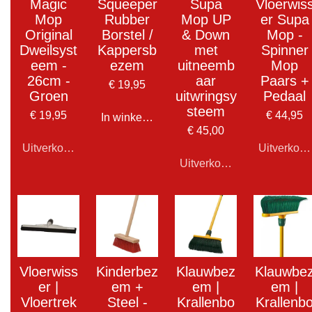
Magic
Squeeper
Supa
Vloerwis
Mop
Rubber
Mop UP
er Supa
Original
Borstel /
& Down
Mop -
Dweilsyst
Kappersb
met
Spinner
eem -
ezem
uitneemb
Mop
26cm -
aar
Paars +
€ 19,95
Groen
uitwringsy
Pedaal
steem
€ 19,95
€ 44,95
In winkelwagen
€ 45,00
Uitverkocht
Uitverkoch
Uitverkocht
Vloerwiss
Kinderbez
Klauwbez
Klauwbe
er |
em +
em |
em |
Vloertrek
Steel -
Krallenbo
Krallenb