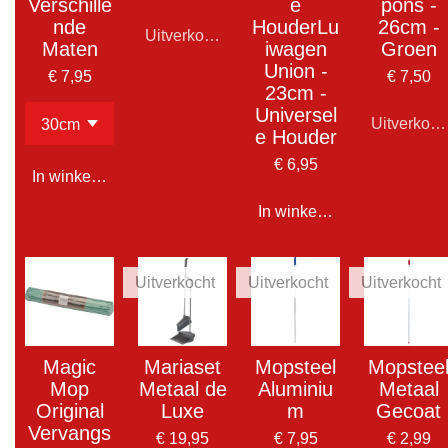
Verschille
e
pons -
nde
HouderLu
26cm -
Uitverkocht
Maten
iwagen
Groen
Union -
€ 7,95
€ 7,50
23cm -
Universel
Uitverkoch
e Houder
€ 6,95
In winkelwagen
In winkelwagen
Uitverkocht
Uitverkocht
Uitverkocht
Magic
Mariaset
Mopsteel
Mopstee
Mop
Metaal de
Aluminiu
Metaal
Original
Luxe
m
Gecoat
Vervangs
€ 19,95
€ 7,95
€ 2,99