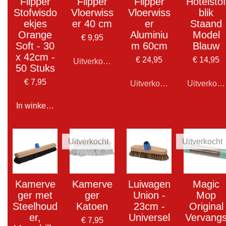
Flipper
Flipper
Flipper
Hotelstof
Stofwisdo
Vloerwiss
Vloerwiss
blik
ekjes
er 40 cm
er
Staand
Orange
Aluminiu
Model
€ 9,95
Soft - 30
m 60cm
Blauw
x 42cm -
€ 24,95
€ 14,95
Uitverkocht
50 Stuks
€ 7,95
Uitverkocht
Uitverkoch
In winkelwagen
Uitverkocht
Uitverkocht
Kamerve
Kamerve
Luiwagen
Magic
ger met
ger
Union -
Mop
Steelhoud
Katoen
23cm -
Original
er,
Universel
Vervang
€ 7,95