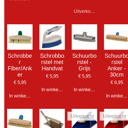
Uitverkocht
Schrobbe
Schrobbo
Schuurbo
Schuurb
r
rstel met
rstel -
rstel
Fiber/Ank
Handvat
Grijs
Anker -
er
30cm
€ 5,95
€ 5,95
€ 5,95
€ 6,95
In winkelwagen
In winkelwagen
In winkelwagen
In winkel
Uitverkocht
Uitverkocht