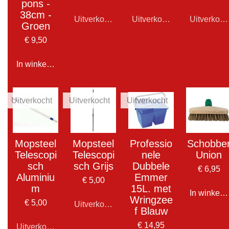
pons -
38cm -
Uitverkocht
Uitverkocht
Uitverkoch
Groen
€ 9,50
In winkelwagen
Uitverkocht
Uitverkocht
Uitverkocht
Mopsteel
Mopsteel
Professio
Schobbe
Telescopi
Telescopi
nele
Union
sch
sch Grijs
Dubbele
€ 6,95
Aluminiu
Emmer
€ 5,00
m
15L. met
In winkel
Wringzee
€ 5,00
Uitverkocht
f Blauw
€ 14,95
Uitverkocht