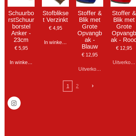
Schuurbo
Stofblikse
Stoffer &
Stoffer &
rstSchuur
t Verzinkt
Blik met
Blik met
borstel
Grote
Grote
€ 4,95
Anker -
Opvangb
Opvang
23cm
ak -
ak - Roo
In winkelwagen
Blauw
€ 5,95
€ 12,95
€ 12,95
In winkelwagen
Uitverkoch
Uitverkocht
1
2
I
n
s
t
a
g