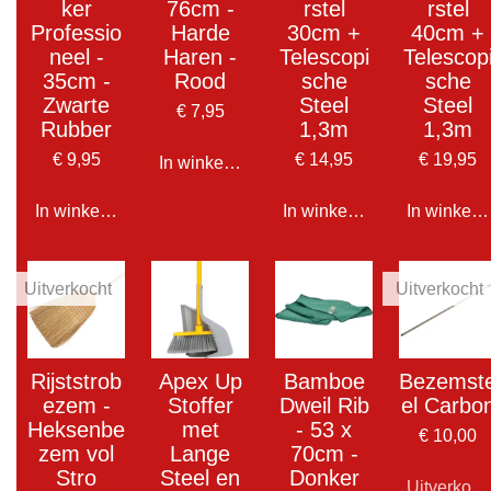
ker
76cm -
rstel
rstel
Professio
Harde
30cm +
40cm +
neel -
Haren -
Telescopi
Telescop
35cm -
Rood
sche
sche
Zwarte
Steel
Steel
€ 7,95
Rubber
1,3m
1,3m
€ 9,95
€ 14,95
€ 19,95
In winkelwagen
In winkelwagen
In winkelwagen
In winkel
Uitverkocht
Uitverkocht
Rijststrob
Apex Up
Bamboe
Bezemst
ezem -
Stoffer
Dweil Rib
el Carbo
Heksenbe
met
- 53 x
€ 10,00
zem vol
Lange
70cm -
Stro
Steel en
Donker
Uitverkoch