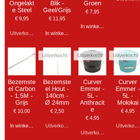
Ongelakt
Blik -
Groen
e Steel
Geel/Grijs
€ 7,95
€ 9,95
€ 11,95
In winkelwagen
Uitverkocht
In winkelwagen
Uitverkocht
Uitverkocht
Uitverkocht
Bezemste
Bezemste
Curver
Curver
el Carbon
el Hout -
Emmer -
Emmer -
- 1,5M -
140cm -
5L -
5L -
Grijs
Ø 24mm
Anthracit
Molokai
e
€ 10,00
€ 2,50
€ 4,95
€ 4,95
In winkelwagen
Uitverkocht
Uitverkoch
Uitverkocht