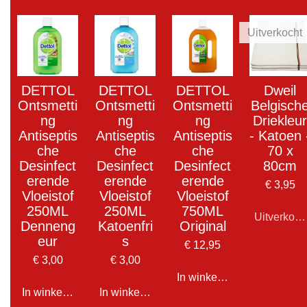
Uitverkocht
DETTOL
DETTOL
DETTOL
Dweil
Ontsmetti
Ontsmetti
Ontsmetti
Belgisch
ng
ng
ng
Driekleur
Antiseptis
Antiseptis
Antiseptis
- Katoen 
che
che
che
70 x
Desinfect
Desinfect
Desinfect
80cm
erende
erende
erende
€ 3,95
Vloeistof
Vloeistof
Vloeistof
250ML
250ML
750ML
Uitverkoch
Denneng
Katoenfri
Original
eur
s
€ 12,95
€ 3,00
€ 3,00
In winkelwagen
In winkelwagen
In winkelwagen