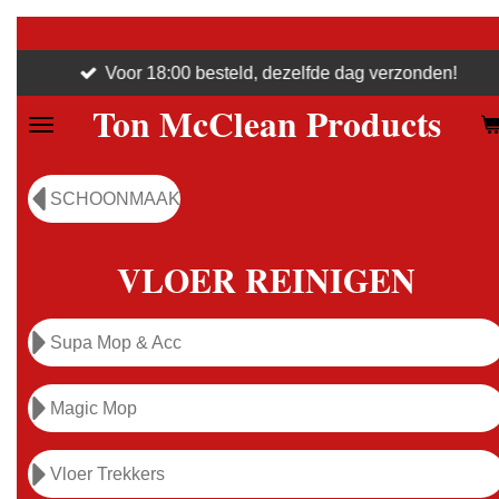
Ga
direct
Voor 18:00 besteld, dezelfde dag verzonden!
naar
Ton McClean Products
de
hoofdinhoud
SCHOONMAAK
VLOER REINIGEN
Supa Mop & Acc
Magic Mop
Vloer Trekkers