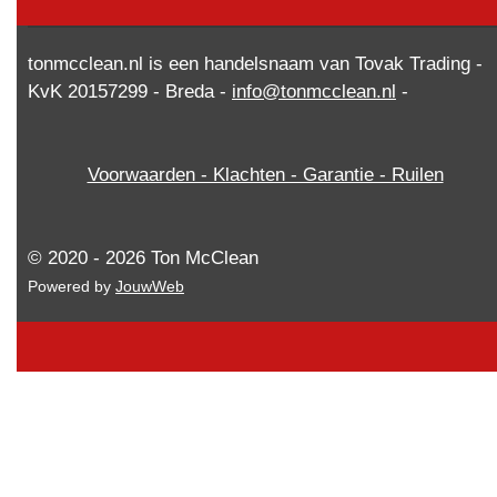
r
a
m
tonmcclean.nl is een handelsnaam van Tovak Trading -
KvK 20157299 - Breda -
info@tonmcclean.nl
-
Voorwaarden - Klachten - Garantie - Ruilen
© 2020 - 2026 Ton McClean
Powered by
JouwWeb