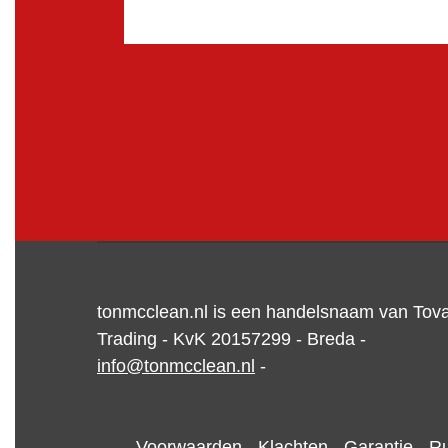
tonmcclean.nl is een handelsnaam van Tov
Trading - KvK 20157299 - Breda -
info@tonmcclean.nl
-
Voorwaarden - Klachten - Garantie - Ru