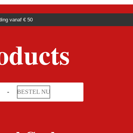
ding vanaf € 50
oducts
BESTEL NU