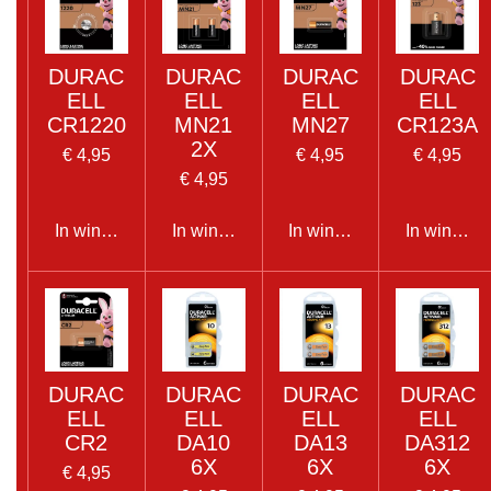
DURAC
DURAC
DURAC
DURAC
ELL
ELL
ELL
ELL
CR1220
MN21
MN27
CR123A
2X
€ 4,95
€ 4,95
€ 4,95
€ 4,95
In winkelwagen
In winkelwagen
In winkelwagen
In winkel
DURAC
DURAC
DURAC
DURAC
ELL
ELL
ELL
ELL
CR2
DA10
DA13
DA312
6X
6X
6X
€ 4,95