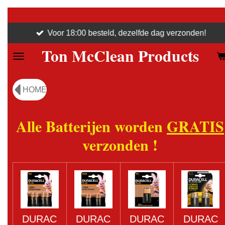
Ga
direct
Voor 18:00 besteld, dezelfde dag verzonden!
naar
Ton McClean Products
de
hoofdinhoud
HOME
Alle Batterijen worden
GRATIS
verzonden !
DURAC
DURAC
DURAC
DURAC