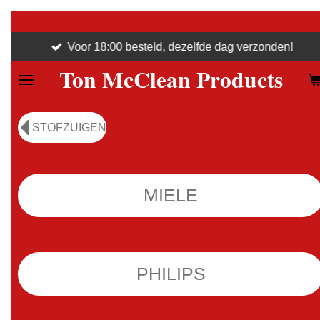
Ga
direct
Voor 18:00 besteld, dezelfde dag verzonden!
naar
Ton McClean Products
de
hoofdinhoud
STOFZUIGEN
MIELE
PHILIPS