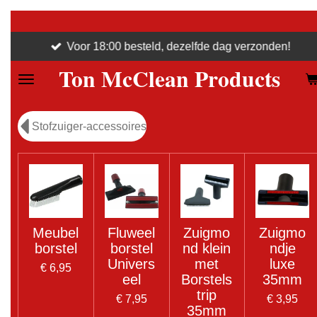
Ga
direct
Voor 18:00 besteld, dezelfde dag verzonden!
naar
Ton McClean Products
de
hoofdinhoud
Stofzuiger-accessoires
Meubel
Fluweel
Zuigmo
Zuigmo
borstel
borstel
nd klein
ndje
Univers
met
luxe
€ 6,95
eel
Borstels
35mm
trip
€ 7,95
€ 3,95
35mm