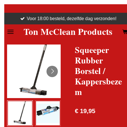
Ga
direct
Voor 18:00 besteld, dezelfde dag verzonden!
naar
Ton McClean Products
de
hoofdinhoud
Squeeper
Rubber
Borstel /
Kappersbeze
m
€ 19,95