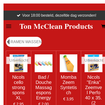
Ga
direct
Voor 18:00 besteld, dezelfde dag verzonden!
naar
Ton McClean Products
de
hoofdinhoud
RAMEN WASSEN
Uitverkocht
Uitverkocht
Nicols
Bad /
Momba
Nicols
cello
Douche
Zeem
"Enka"
strong
Massag
Syntetis
Zeemve
spons
espons
ch
l Perfo
XL
Energy
40 x 35.
€ 3,95
(2
€ 2,95
€ 2,00