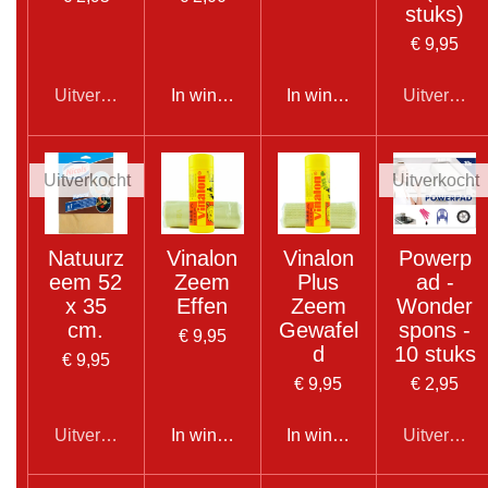
stuks)
€ 9,95
Uitverkocht
In winkelwagen
In winkelwagen
Uitverkoch
Uitverkocht
Uitverkocht
Natuurz
Vinalon
Vinalon
Powerp
eem 52
Zeem
Plus
ad -
x 35
Effen
Zeem
Wonder
cm.
Gewafel
spons -
€ 9,95
d
10 stuks
€ 9,95
€ 9,95
€ 2,95
Uitverkocht
In winkelwagen
In winkelwagen
Uitverkoch