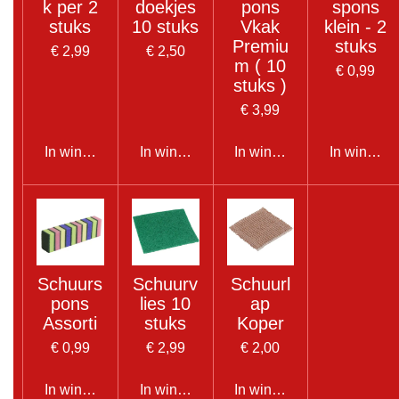
k per 2
doekjes
pons
spons
stuks
10 stuks
Vkak
klein - 2
Premiu
stuks
€ 2,99
€ 2,50
m ( 10
€ 0,99
stuks )
€ 3,99
In winkelwagen
In winkelwagen
In winkelwagen
In winkel
Schuurs
Schuurv
Schuurl
pons
lies 10
ap
Assorti
stuks
Koper
€ 0,99
€ 2,99
€ 2,00
In winkelwagen
In winkelwagen
In winkelwagen