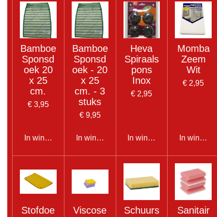
Bamboe
Bamboe
Heva
Momba
Sponsd
Sponsd
Spiraals
Zeem
oek 20
oek - 20
pons
Wit
x 25
x 25
Inox
€ 2,95
cm.
cm. - 3
€ 2,95
stuks
€ 3,95
€ 9,95
In winkelwagen
In winkelwagen
In winkelwagen
In winkel
Stofdoe
Viscose
Schuurs
Sanitair