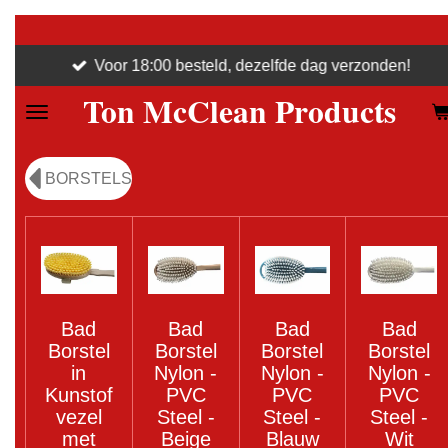
Ga
direct
Voor 18:00 besteld, dezelfde dag verzonden!
naar
Ton McClean Products
de
hoofdinhoud
BORSTELS
Bad
Bad
Bad
Bad
Borstel
Borstel
Borstel
Borstel
in
Nylon -
Nylon -
Nylon -
Kunstof
PVC
PVC
PVC
vezel
Steel -
Steel -
Steel -
met
Beige
Blauw
Wit