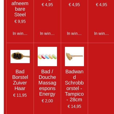
afneem
€ 4,95
€ 4,95
€ 4,95
bare
Steel
€ 9,95
In winkelwagen
In winkelwagen
In winkelwagen
In winkel
Bad
Bad /
Badwan
Borstel
Douche
d
Zuiver
Massag
Schrobb
Haar
espons
orstel -
Energy
Tampico
€ 11,95
- 28cm
€ 2,00
€ 14,95