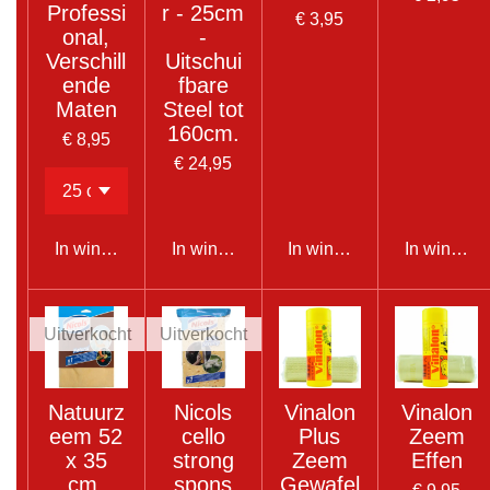
Professi
r - 25cm
€ 3,95
onal,
-
Verschill
Uitschui
ende
fbare
Maten
Steel tot
160cm.
€ 8,95
€ 24,95
In winkelwagen
In winkelwagen
In winkelwagen
In winkel
Uitverkocht
Uitverkocht
Natuurz
Nicols
Vinalon
Vinalon
eem 52
cello
Plus
Zeem
x 35
strong
Zeem
Effen
cm.
spons
Gewafel
€ 9,95