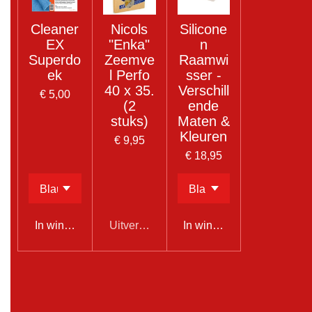
Cleaner
Nicols
Silicone
EX
"Enka"
n
Superdo
Zeemve
Raamwi
ek
l Perfo
sser -
40 x 35.
Verschill
€ 5,00
(2
ende
stuks)
Maten &
Kleuren
€ 9,95
€ 18,95
In winkelwagen
Uitverkocht
In winkelwagen