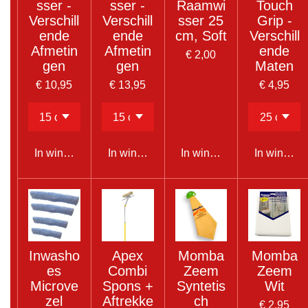
sser -
sser -
Raamwi
Touch
Verschill
Verschill
sser 25
Grip -
ende
ende
cm, Soft
Verschill
Afmetin
Afmetin
ende
€ 2,00
gen
gen
Maten
€ 10,95
€ 13,95
€ 4,95
In winkelwagen
In winkelwagen
In winkelwagen
In winkel
Inwasho
Apex
Momba
Momba
es
Combi
Zeem
Zeem
Microve
Spons +
Syntetis
Wit
zel
Aftrekke
ch
€ 2,95