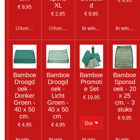
XL
d
€ 9,95
€ 2,95
€ 9,95
Uitverkocht
Uitverkocht
In winkelwagen
In winkel
Bamboe
Bamboe
Bamboe
Bamboe
Droogd
Droogd
Promoti
Sponsd
oek -
oek -
e Set
oek - 20
Donker
Licht
x 25
€ 19,95
Groen -
Groen -
cm. - 3
40 x 50
40 x 50
stuks
cm.
cm.
€ 9,95
€ 4,95
€ 4,95
In winkelwagen
In winkelwagen
In winkelwagen
In winkel