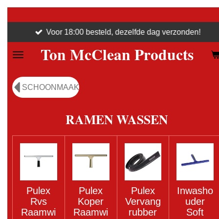
Ga
direct
Voor 18:00 besteld, dezelfde dag verzonden!
naar
Ton McClean Products
de
hoofdinhoud
SCHOONMAAK
RAMEN WASSEN
Pulex
Pulex
Pulex
Inwasho
Rvs
Koper
Vervang
uder
Raamwi
Raamwi
rubber
Soft