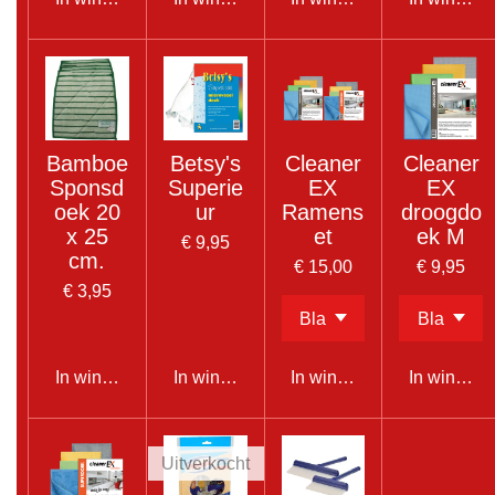
Bamboe
Betsy's
Cleaner
Cleaner
Sponsd
Superie
EX
EX
oek 20
ur
Ramens
droogdo
x 25
et
ek M
€ 9,95
cm.
€ 15,00
€ 9,95
€ 3,95
In winkelwagen
In winkelwagen
In winkelwagen
In winkel
Uitverkocht