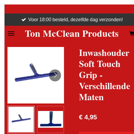
Ga
direct
Voor 18:00 besteld, dezelfde dag verzonden!
naar
Ton McClean Products
de
hoofdinhoud
Inwashouder
Soft Touch
Grip -
Verschillende
Maten
€ 4,95