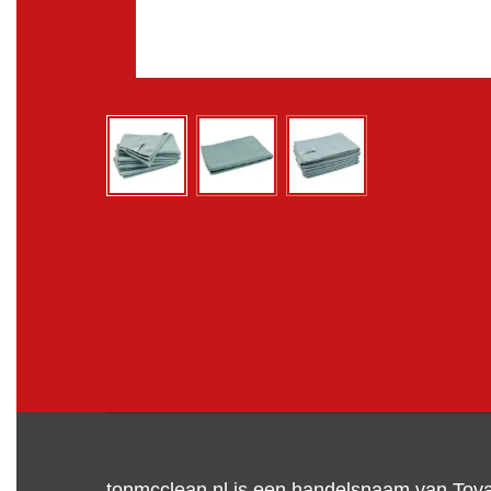
tonmcclean.nl is een handelsnaam van Tov