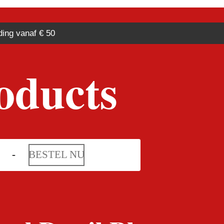
ding vanaf € 50
oducts
BESTEL NU