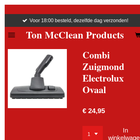
Ga
direct
Voor 18:00 besteld, dezelfde dag verzonden!
naar
Ton McClean Products
de
hoofdinhoud
Combi
Zuigmond
Electrolux
Ovaal
€ 24,95
In
winkelwage