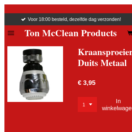
Ga
direct
Voor 18:00 besteld, dezelfde dag verzonden!
naar
Ton McClean Products
de
hoofdinhoud
Kraansproeie
Duits Metaal
€ 3,95
In
winkelwage