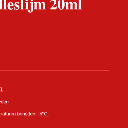
lleslijm 20ml
m
eden
eraturen beneden +5°C.