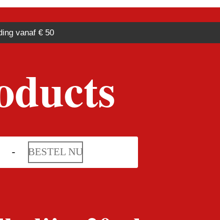
ding vanaf € 50
oducts
BESTEL NU