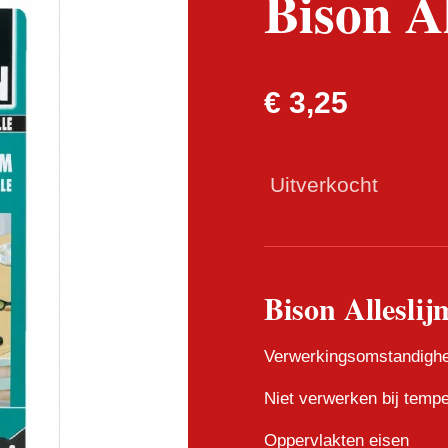
Bison A
€ 3,25
Uitverkocht
Bison Alleslij
Verwerkingsomstandigh
Niet verwerken bij temp
Oppervlakten eisen