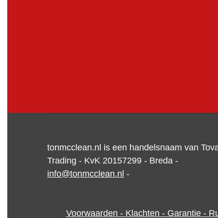
tonmcclean.nl is een handelsnaam van Tov
Trading - KvK 20157299 - Breda -
info@tonmcclean.nl
-
Voorwaarden - Klachten - Garantie - Ru