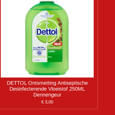
DETTOL Ontsmetting Antiseptische
Desinfecterende Vloeistof 250ML
Dennengeur
€ 3,00