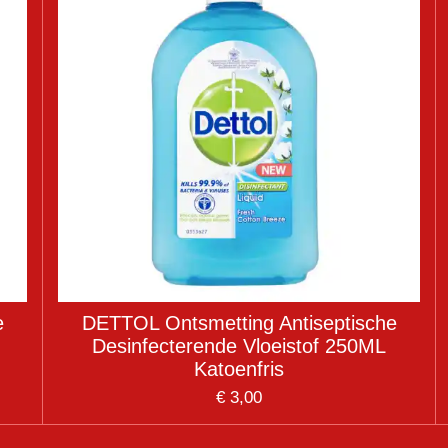
e
DETTOL Ontsmetting Antiseptische
Desinfecterende Vloeistof 250ML
Katoenfris
€ 3,00