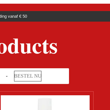
ding vanaf € 50
oducts
BESTEL NU